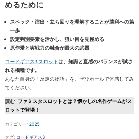
めるために
スペック・演出・立ち回りを理解することが勝利への第
一歩
設定判別要素を活かし、狙い目を見極める
原作愛と実戦力の融合が最大の武器
は、知識と直感のバランスが試さ
コードギアス3 スロット
れる機種です。
あなた自身の「反逆の物語」を、ぜひホールで体感してみ
てください。
読む
ファミスタスロットとは？懐かしの名作ゲームがス
ロットで登場！
カテゴリー:
2025
タグ:
コードギアス3