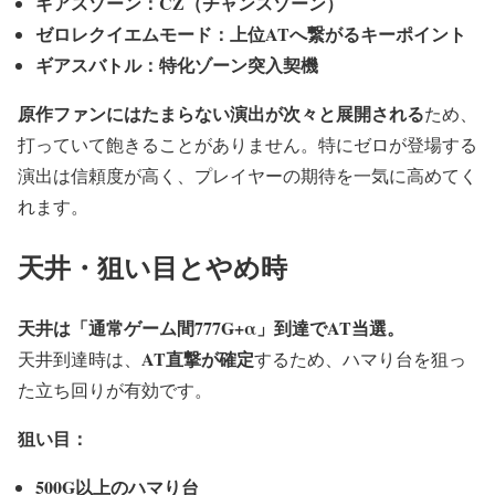
ギアスゾーン：CZ（チャンスゾーン）
ゼロレクイエムモード：上位ATへ繋がるキーポイント
ギアスバトル：特化ゾーン突入契機
原作ファンにはたまらない演出が次々と展開される
ため、
打っていて飽きることがありません。特にゼロが登場する
演出は信頼度が高く、プレイヤーの期待を一気に高めてく
れます。
天井・狙い目とやめ時
天井は「通常ゲーム間777G+α」到達でAT当選。
AT直撃が確定
天井到達時は、
するため、ハマり台を狙っ
た立ち回りが有効です。
狙い目：
500G以上のハマり台