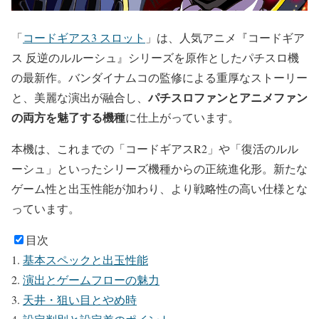
「
コードギアス3 スロット
」は、人気アニメ『コードギア
ス 反逆のルルーシュ』シリーズを原作としたパチスロ機
の最新作。バンダイナムコの監修による重厚なストーリー
パチスロファンとアニメファン
と、美麗な演出が融合し、
の両方を魅了する機種
に仕上がっています。
本機は、これまでの「コードギアスR2」や「復活のルル
ーシュ」といったシリーズ機種からの正統進化形。新たな
ゲーム性と出玉性能が加わり、より戦略性の高い仕様とな
っています。
目次
基本スペックと出玉性能
演出とゲームフローの魅力
天井・狙い目とやめ時