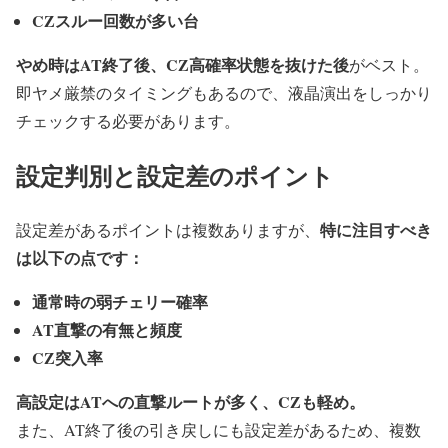
CZスルー回数が多い台
やめ時はAT終了後、CZ高確率状態を抜けた後
がベスト。
即ヤメ厳禁のタイミングもあるので、液晶演出をしっかり
チェックする必要があります。
設定判別と設定差のポイント
特に注目すべき
設定差があるポイントは複数ありますが、
は以下の点です：
通常時の弱チェリー確率
AT直撃の有無と頻度
CZ突入率
高設定はATへの直撃ルートが多く、CZも軽め。
また、AT終了後の引き戻しにも設定差があるため、複数