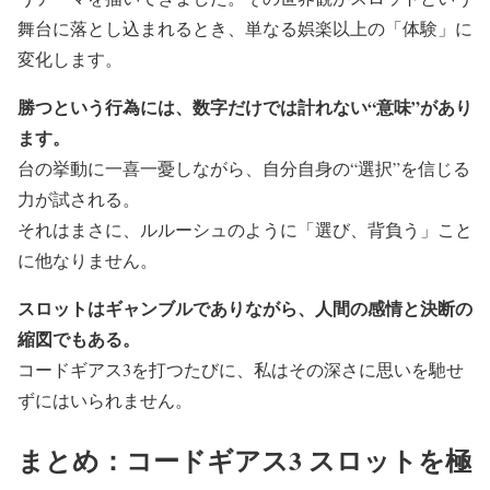
舞台に落とし込まれるとき、単なる娯楽以上の「体験」に
変化します。
勝つという行為には、数字だけでは計れない“意味”があり
ます。
台の挙動に一喜一憂しながら、自分自身の“選択”を信じる
力が試される。
それはまさに、ルルーシュのように「選び、背負う」こと
に他なりません。
スロットはギャンブルでありながら、人間の感情と決断の
縮図でもある。
コードギアス3を打つたびに、私はその深さに思いを馳せ
ずにはいられません。
まとめ：コードギアス3 スロットを極